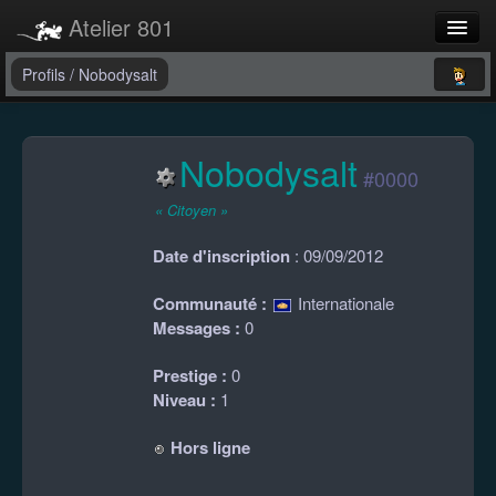
Atelier 801
Forums
Profils
/
Nobodysalt
Dev Tracker
Nobodysalt
Connexion
#0000
Langue
« Citoyen »
Date d'inscription
: 09/09/2012
Communauté :
Internationale
Messages :
0
Prestige :
0
Niveau :
1
Hors ligne