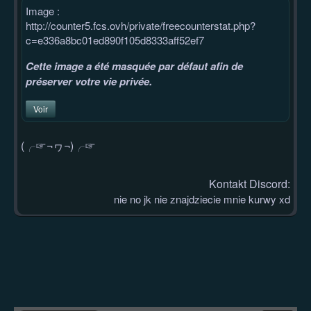
Image :
http://counter5.fcs.ovh/private/freecounterstat.php?
c=e336a8bc01ed890f105d8333aff52ef7
Cette image a été masquée par défaut afin de
préserver votre vie privée.
Voir
(╭☞¬ヮ¬)╭☞
Kontakt Discord:
nie no jk nie znajdziecie mnie kurwy xd