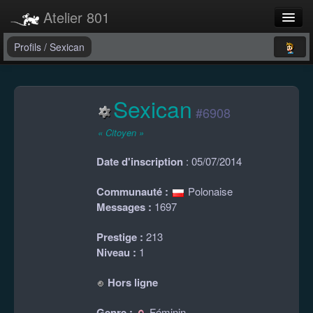
Atelier 801
Forums
Profils
/
Sexican
Dev Tracker
Sexican
Connexion
#6908
Langue
« Citoyen »
Date d'inscription
: 05/07/2014
Communauté :
Polonaise
Messages :
1697
Prestige :
213
Niveau :
1
Hors ligne
Genre :
Féminin