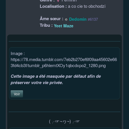
Localisation :
a co cie to obchodzi
Âme sœur :
Dedomin
#6137
Tribu :
Yeet Maze
Image :
https://78.media.tumblr.com/7eb2b270ef6f09aa45602e66
3fd4cb3f/tumblr_p6hlemtXOy1qbcdxpo2_1280.png
Cette image a été masquée par défaut afin de
préserver votre vie privée.
Voir
(╭☞¬ヮ¬)╭☞