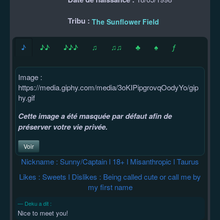
Tribu :
The Sunflower Field
♪
♪♪
♪♪♪
♫
♫♫
♣
♠
ƒ
Image :
https://media.giphy.com/media/3oKIPipgrovqOodyYo/gip
hy.gif
Cette image a été masquée par défaut afin de
préserver votre vie privée.
Voir
Nickname : Sunny/Captain l 18+ l Misanthropic l Taurus
Likes : Sweets l Dislikes : Being called cute or call me by
my first name
Deku a dit :
Nice to meet you!