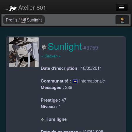
Atelier 801
Forums
Profils
/
Sunlight
Dev Tracker
Sunlight
Connexion
#3759
Langue
« Citoyen »
Date d'inscription
: 18/05/2011
Communauté :
Internationale
Messages :
339
Prestige :
47
Niveau :
1
Hors ligne
Date de naissance :
18/05/1998