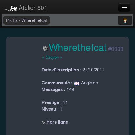
Atelier 801
Forums
Profils
/
Wherethefcat
Dev Tracker
Wherethefcat
Connexion
#0000
Langue
« Citoyen »
Date d'inscription
: 21/10/2011
Communauté :
Anglaise
Messages :
149
Prestige :
11
Niveau :
1
Hors ligne