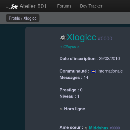
Atelier 801
Forums
Dev Tracker
Profils
/
Xlogicc
Xlogicc
#0000
« Citoyen »
Date d'inscription
: 29/08/2010
Communauté :
Internationale
Messages :
14
Prestige :
0
Niveau :
1
Hors ligne
Âme sœur :
Middyhax
#0000