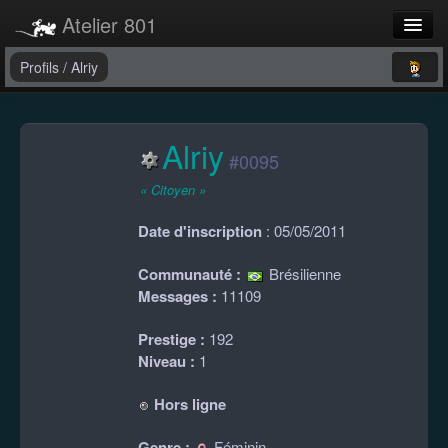
Atelier 801
Forums
Profils
/
Alriy
Dev Tracker
Alriy
Connexion
#0095
Langue
« Citoyen »
Date d'inscription
: 05/05/2011
Communauté :
Brésilienne
Messages :
11109
Prestige :
192
Niveau :
1
Hors ligne
Genre :
Féminin