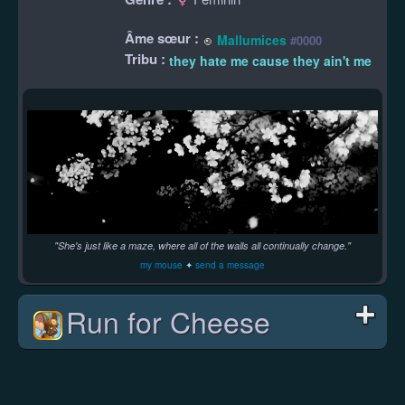
Âme sœur :
Mallumices
#0000
Tribu :
they hate me cause they ain't me
"She's just like a maze, where all of the walls all continually change."
my mouse
✦
send a message
Run for Cheese