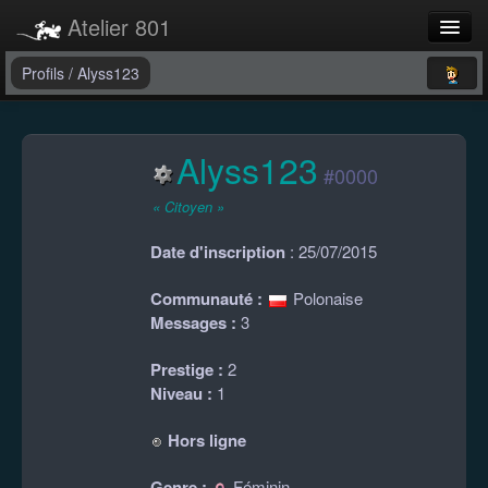
Atelier 801
Forums
Profils
/
Alyss123
Dev Tracker
Alyss123
Connexion
#0000
Langue
« Citoyen »
Date d'inscription
: 25/07/2015
Communauté :
Polonaise
Messages :
3
Prestige :
2
Niveau :
1
Hors ligne
Genre :
Féminin