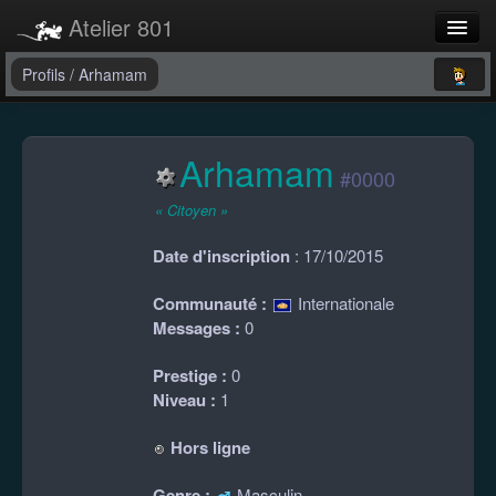
Atelier 801
Forums
Profils
/
Arhamam
Dev Tracker
Arhamam
Connexion
#0000
Langue
« Citoyen »
Date d'inscription
: 17/10/2015
Communauté :
Internationale
Messages :
0
Prestige :
0
Niveau :
1
Hors ligne
Genre :
Masculin