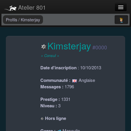
Atelier 801
Forums
Profils
/
Kimsterjay
Dev Tracker
Kimsterjay
Connexion
#0000
Langue
« Consul »
Date d'inscription
: 10/10/2013
Communauté :
Anglaise
Messages :
1796
Prestige :
1331
Niveau :
3
Hors ligne
Genre :
Masculin