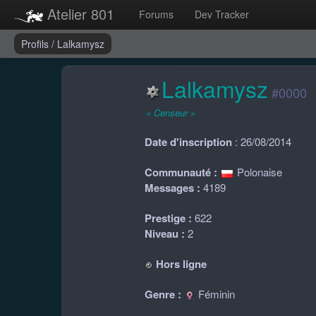
Atelier 801
Forums
Dev Tracker
Profils
/
Lalkamysz
Lalkamysz
#0000
« Censeur »
Date d'inscription
: 26/08/2014
Communauté :
Polonaise
Messages :
4189
Prestige :
622
Niveau :
2
Hors ligne
Genre :
Féminin