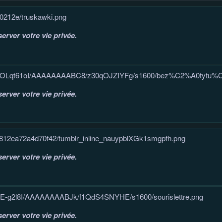
0f0212e/truskawki.png
erver votre vie privée.
Ok/U5dOLqt61oI/AAAAAAAABC8/z30qOJZIYFg/s1600/bez%C2%A0tytu
erver votre vie privée.
ec812ea72a4d70f42/tumblr_inline_nauypblXGk1smgpfh.png
erver votre vie privée.
0wsE-g2l8I/AAAAAAAABJk/f1QdS4SNYHE/s1600/sourislettre.png
erver votre vie privée.