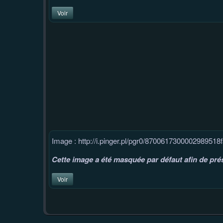
Voir
Image : http://i.pinger.pl/pgr0/8700617300002989518
Cette image a été masquée par défaut afin de prés
Voir