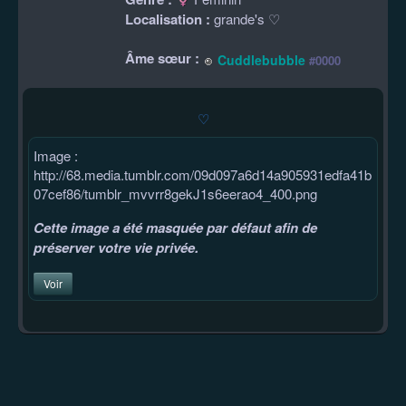
Localisation :
grande's ♡
Âme sœur :
Cuddlebubble
#0000
♡
Image :
http://68.media.tumblr.com/09d097a6d14a905931edfa41b
07cef86/tumblr_mvvrr8gekJ1s6eerao4_400.png
Cette image a été masquée par défaut afin de
préserver votre vie privée.
Voir