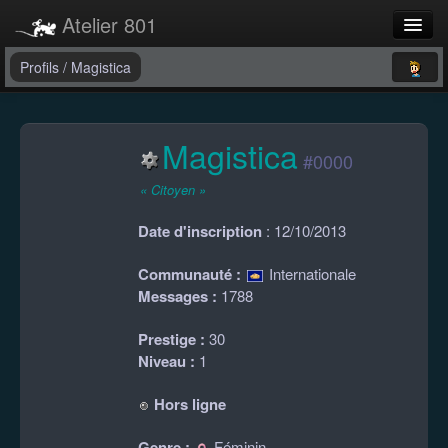
Atelier 801
Forums
Profils
/
Magistica
Dev Tracker
Magistica
Connexion
#0000
Langue
« Citoyen »
Date d'inscription
: 12/10/2013
Communauté :
Internationale
Messages :
1788
Prestige :
30
Niveau :
1
Hors ligne
Genre :
Féminin