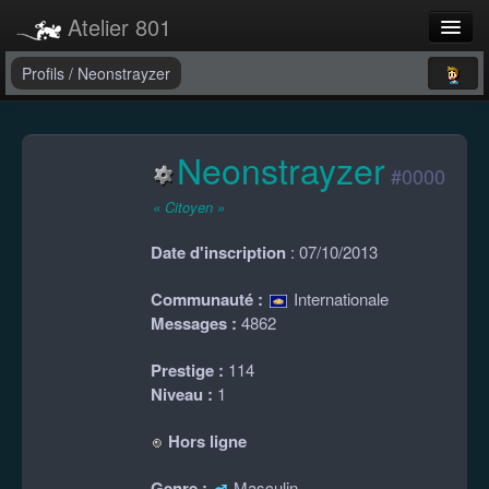
Atelier 801
Forums
Profils
/
Neonstrayzer
Dev Tracker
Neonstrayzer
Connexion
#0000
Langue
« Citoyen »
Date d'inscription
: 07/10/2013
Communauté :
Internationale
Messages :
4862
Prestige :
114
Niveau :
1
Hors ligne
Genre :
Masculin