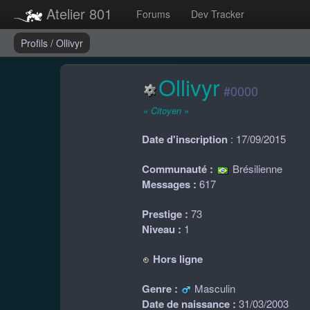
Atelier 801
Forums
Dev Tracker
Profils
/
Ollivyr
Ollivyr
#0000
« Citoyen »
Date d'inscription
: 17/09/2015
Communauté :
Brésilienne
Messages :
617
Prestige :
73
Niveau :
1
Hors ligne
Genre :
Masculin
Date de naissance :
31/03/2003