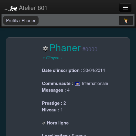
Atelier 801
Forums
Profils
/
Phaner
Dev Tracker
Phaner
Connexion
#0000
Langue
« Citoyen »
Date d'inscription
: 30/04/2014
Communauté :
Internationale
Messages :
4
Prestige :
2
Niveau :
1
Hors ligne
Localisation :
Europe