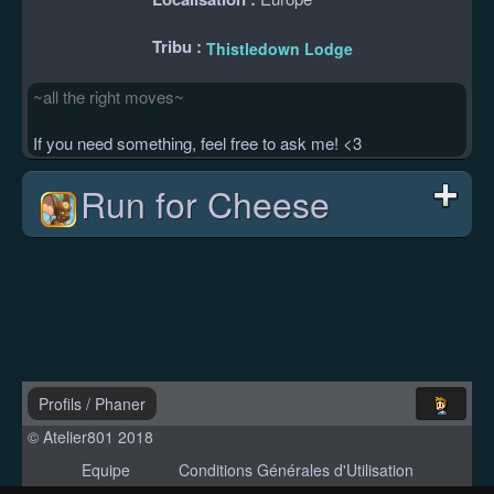
Tribu :
Thistledown Lodge
~all the right moves~
If you need something, feel free to ask me! <3
Run for Cheese
Profils
/
Phaner
© Atelier801 2018
Equipe
Conditions Générales d'Utilisation
Politique de Confidentialité
Contact