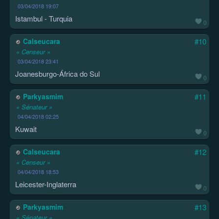
03/04/2018 19:07
Istambul - Turquia
0
Calseucara
#10
« Censeur »
03/04/2018 23:41
Joanesburgo-África do Sul
0
Parkyasmim
#11
« Sénateur »
04/04/2018 02:25
Kuwait
0
Calseucara
#12
« Censeur »
04/04/2018 18:53
Leicester-Inglaterra
0
Parkyasmim
#13
« Sénateur »