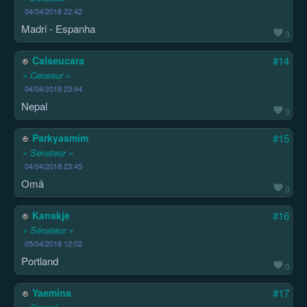
04/04/2018 22:42
Madri - Espanha
0
Calseucara
#14
« Censeur »
04/04/2018 23:44
Nepal
0
Parkyasmim
#15
« Sénateur »
04/04/2018 23:45
Omã
0
Kanskje
#16
« Sénateur »
05/04/2018 12:02
Portland
0
Yaemina
#17