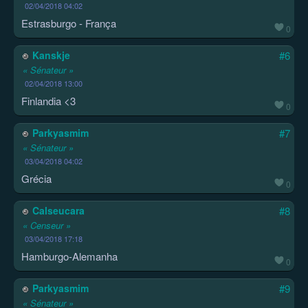
02/04/2018 04:02
Estrasburgo - França
0
Kanskje
#6
« Sénateur »
02/04/2018 13:00
Finlandia <3
0
Parkyasmim
#7
« Sénateur »
03/04/2018 04:02
Grécia
0
Calseucara
#8
« Censeur »
03/04/2018 17:18
Hamburgo-Alemanha
0
Parkyasmim
#9
« Sénateur »