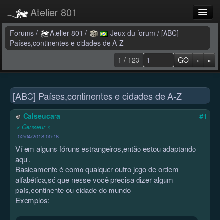
Atelier 801
Forums
Forums
/
Atelier 801
/
Jeux du forum
/
[ABC]
Países,continentes e cidades de A-Z
Dev Tracker
1 / 123
GO
›
»
Connexion
Langue
[ABC] Países,continentes e cidades de A-Z
Calseucara
#1
« Censeur »
02/04/2018 00:16
Ví em alguns fóruns estrangeiros,então estou adaptando
aqui.
Basicamente é como qualquer outro jogo de ordem
alfabética,só que nesse você precisa dizer algum
país,continente ou cidade do mundo
Exemplos: