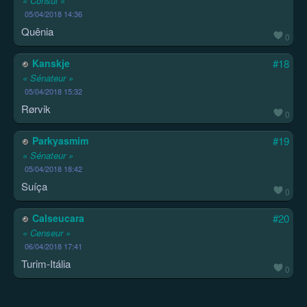
« Consul »
05/04/2018 14:36
Quênia
0
Kanskje
#18
« Sénateur »
05/04/2018 15:32
Rørvik
0
Parkyasmim
#19
« Sénateur »
05/04/2018 18:42
Suíça
0
Calseucara
#20
« Censeur »
06/04/2018 17:41
Turim-Itália
0