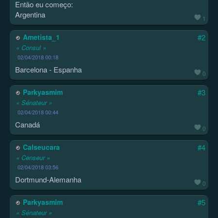
Então eu começo:
Argentina
1
Ametista_1
#2
« Consul »
02/04/2018 00:18
Barcelona - Espanha
0
Parkyasmim
#3
« Sénateur »
02/04/2018 00:44
Canadá
0
Calseucara
#4
« Censeur »
02/04/2018 03:56
Dortmund-Alemanha
0
Parkyasmim
#5
« Sénateur »