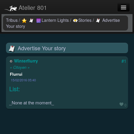
Atelier 801
Forums
Tribus
/
Lantern Lights
/
Stories
/
Advertise
Your story
Dev Tracker
Connexion
Advertise Your story
Langue
Winterflurry
#1
« Citoyen »
Flurrui
15/02/2016 05:40
List:
_None at the moment_
0