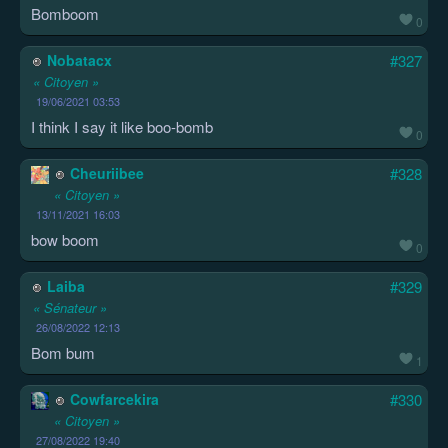
Bomboom
0
Nobatacx
#327
« Citoyen »
19/06/2021 03:53
I think I say it like boo-bomb
0
Cheuriibee
#328
« Citoyen »
13/11/2021 16:03
bow boom
0
Laiba
#329
« Sénateur »
26/08/2022 12:13
Bom bum
1
Cowfarcekira
#330
« Citoyen »
27/08/2022 19:40