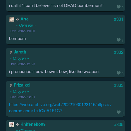
i call it "I can't believe it's not DEAD bomberman!"
0
Arte
#331
« Censeur »
02/10/2022 20:30
bombom
1
Jareth
#332
« Citoyen »
19/10/2022 21:25
i pronounce it bow-bowm. bow, like the weapon.
0
Frizajxci
#333
« Citoyen »
30/10/2022 12:31
https://web.archive.org/web/20221030123115/https://v
ocaroo.com/1hJCieA1F1C7
0
Knifeneko99
#335
« Citoyen »