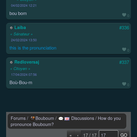
04/02/2024 12:21
bou bom
0
Laiba
#336
« Sénateur »
24/02/2024 13:50
this is the pronunciation
0
Redloversaj
#337
« Citoyen »
17/04/2024 07:56
Boù-Bou-m
0
Forums
/
Bouboum
/
Discussions
/
How do you
pronounce Bouboum?
«
‹
17 / 17
GO