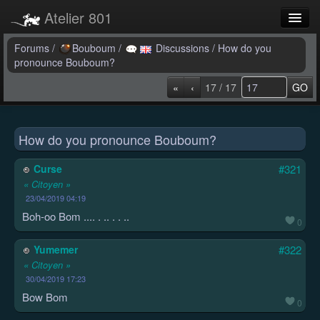
Atelier 801
Forums
Forums
/
Bouboum
/
Discussions
/
How do you
pronounce Bouboum?
Dev Tracker
«
‹
17 / 17
GO
Connexion
Langue
How do you pronounce Bouboum?
Curse
#321
« Citoyen »
23/04/2019 04:19
Boh-oo Bom .... . .. . . ..
0
Yumemer
#322
« Citoyen »
30/04/2019 17:23
Bow Bom
0