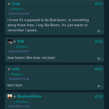
Cody
#323
« Citoyen »
03/05/2019 03:35
I know it's supposed to be Boa-boom, or something
along those lines, I say Ba-Boom. It's just easier to
remember I guess.
0
Yolk
#324
« Citoyen »
06/05/2019 23:07
bow bowm (like bow, not pow)
0
Leila
#325
« Citoyen »
16/05/2019 12:48
bom bom
0
Mashmellliiiiiw
#326
« Censeur »
05/06/2019 17:30