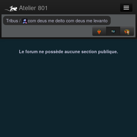
Atelier 801
Forums
Tribus
/
com deus me deito com deus me levanto
Dev Tracker
Connexion
Le forum ne possède aucune section publique.
Langue