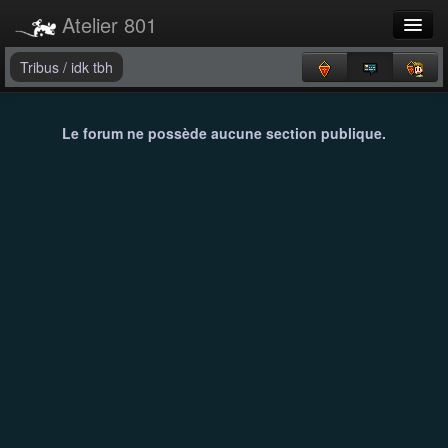
Atelier 801
Forums
Tribus
/
idk tbh
Dev Tracker
Le forum ne possède aucune section publique.
Connexion
Langue