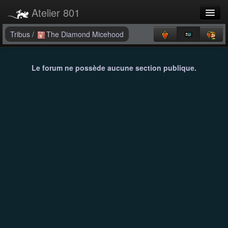
Atelier 801
Forums
Tribus
/
The Diamond Micehood
Dev Tracker
Le forum ne possède aucune section publique.
Connexion
Langue