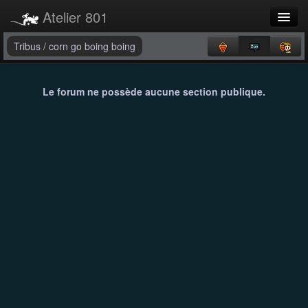
Atelier 801
Forums
Tribus
/
corn go boing boing
Dev Tracker
Le forum ne possède aucune section publique.
Connexion
Langue