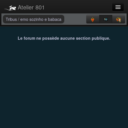
Atelier 801
Forums
Tribus
/
emo sozinho e babaca
Dev Tracker
Le forum ne possède aucune section publique.
Connexion
Langue