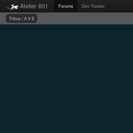
Atelier 801
Forums
Dev Tracker
Tribus
/
A V E