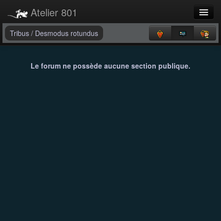
Atelier 801
Forums
Tribus
/
Desmodus rotundus
Dev Tracker
Le forum ne possède aucune section publique.
Connexion
Langue