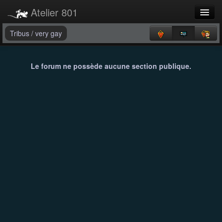
Atelier 801
Forums
Tribus
/
very gay
Dev Tracker
Le forum ne possède aucune section publique.
Connexion
Langue