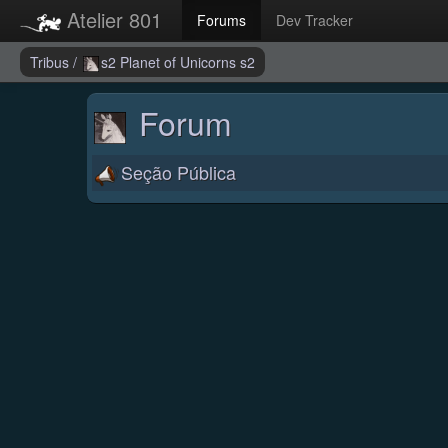
Atelier 801
Forums
Dev Tracker
Tribus
/
s2 Planet of Unicorns s2
Forum
Seção Pública