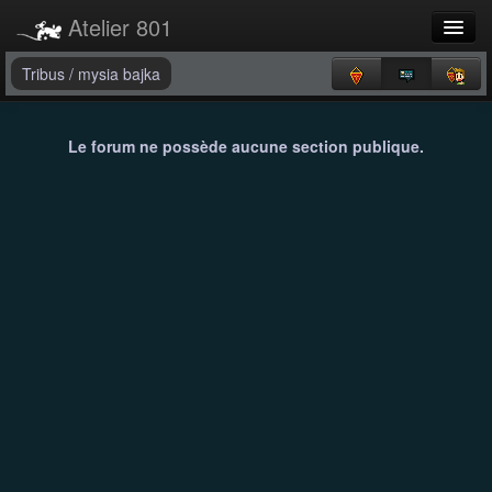
Atelier 801
Forums
Tribus
/
mysia bajka
Dev Tracker
Le forum ne possède aucune section publique.
Connexion
Langue