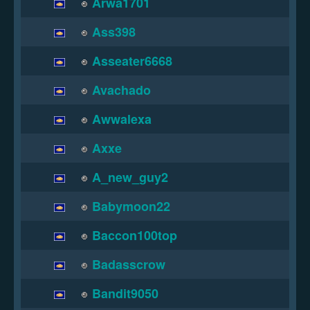
Arwa1701
Ass398
Asseater6668
Avachado
Awwalexa
Axxe
A_new_guy2
Babymoon22
Baccon100top
Badasscrow
Bandit9050