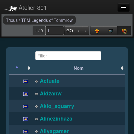
Atelier 801
Forums
Tribus
/
TFM Legends of Tommrow
1 / 9
GO
›
»
Dev Tracker
Connexion
Langue
Nom
Actuate
Aidzanw
Akio_aquarry
Alinezinhaza
Aliyagamer