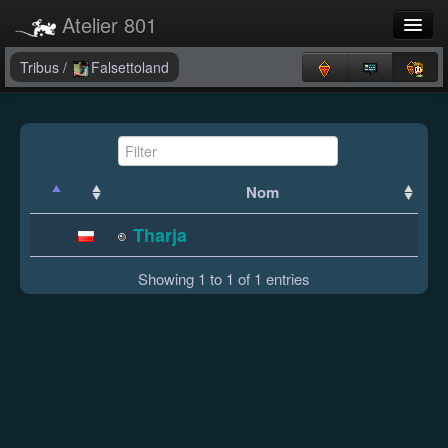
Atelier 801
Forums
Tribus
/
Falsettoland
Dev Tracker
Connexion
Langue
Nom
Tharja
Showing 1 to 1 of 1 entries