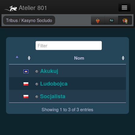
Atelier 801
Forums
Tribus
/
Kasyno Socludo
Dev Tracker
Connexion
Langue
Nom
Akukuj
Ludobojca
Socjalista
Showing 1 to 3 of 3 entries