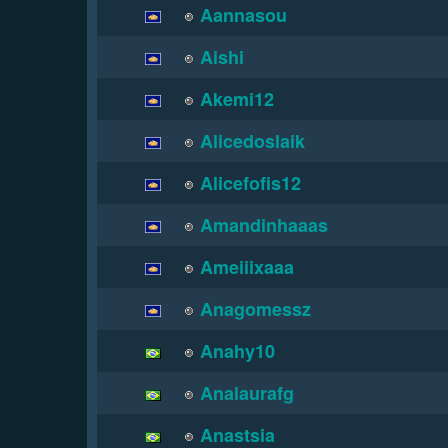
Aannasou
Aishi
Akemi12
Alicedoslaik
Alicefofis12
Amandinhaaas
Ameiiixaaa
Anagomessz
Anahy10
Analaurafg
Anastsia