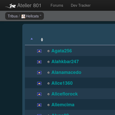
Atelier 801
Forums
Dev Tracker
Tribus
/
Hellcats ''
Agata256
Alahkbar247
Alanamacedo
Alice1360
Aliceflorock
Aliemcima