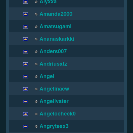
Alyxxa
Amanda2000
Amatsugami
Ananaskarkki
Anders007
Andriusxtz
Angel
Angelinacw
Angelivster
Angelocheck0
Angryteax3