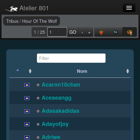
Atelier 801
Forums
Tribus
/
Hour Of The Wolf
1 / 25
GO
›
»
Dev Tracker
Connexion
Langue
Nom
Acaron10chan
Aceseangg
Adasakadidas
Adayofjoy
Adriwe