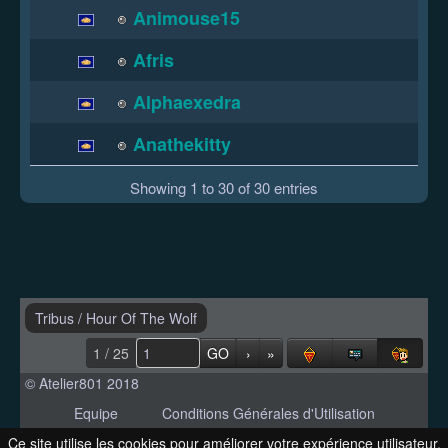
Animouse15
Afris
Alphaexedra
Anathekitty
Showing 1 to 30 of 30 entries
Tribus
/
Hour Of The Wolf
1 / 25
GO
›
»
© Atelier801 2018
Equipe
Conditions Générales d'Utilisation
Politique de Confidentialité
Contact
Ce site utilise les cookies pour améliorer votre expérience utilisateur.