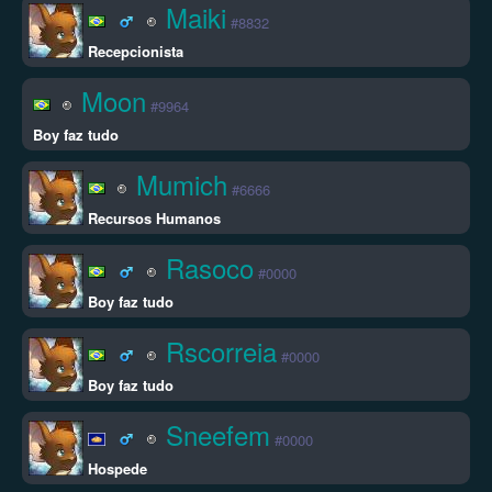
Maiki
#8832
Recepcionista
Moon
#9964
Boy faz tudo
Mumich
#6666
Recursos Humanos
Rasoco
#0000
Boy faz tudo
Rscorreia
#0000
Boy faz tudo
Sneefem
#0000
Hospede