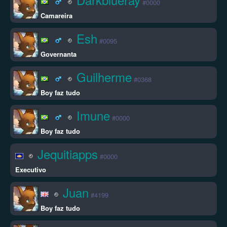
#0000
Camareira
Esh
#0095
Governanta
Guilherme
#0368
Boy faz tudo
Imune
#0000
Boy faz tudo
Jequitiapps
#0000
Executivo
Juan
#4199
Boy faz tudo