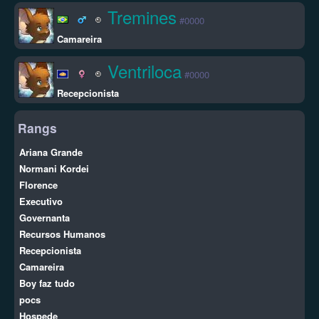
Tremines
#0000
Camareira
Ventriloca
#0000
Recepcionista
Rangs
Ariana Grande
Normani Kordei
Florence
Executivo
Governanta
Recursos Humanos
Recepcionista
Camareira
Boy faz tudo
pocs
Hospede