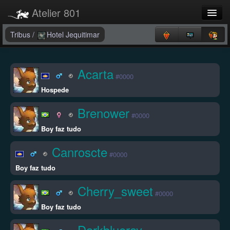
Atelier 801
Forums
Tribus
/
Hotel Jequitimar
Dev Tracker
Acarta
#0000
Connexion
Hospede
Langue
Brenower
#0000
Boy faz tudo
Canroscte
#0000
Boy faz tudo
Cherry_sweet
#0000
Boy faz tudo
Darkblueray