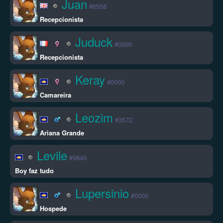
Juan
#6558
Recepcionista
Juduck
#0000
Recepcionista
Keray
#0000
Camareira
Leozim
#3572
Ariana Grande
Levile
#9845
Boy faz tudo
Lupersinio
#0000
Hospede