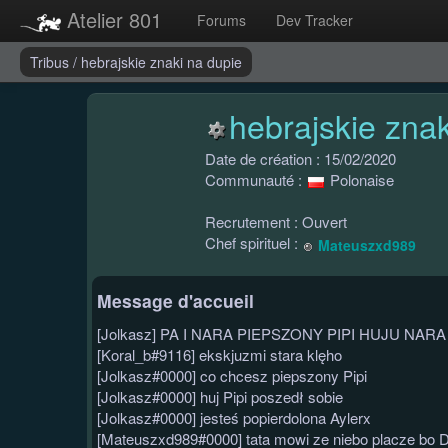
Atelier 801
Forums
Dev Tracker
Tribus
/
hebrajskie znaki na dupie
hebrajskie znak
Date de création : 15/02/2020
Communauté :
Polonaise
Recrutement : Ouvert
Chef spirituel :
Mateuszxd989
Message d'accueil
[Jolkasz] PA I NARA PIEPSZONY PIPI HUJU NARA
[Koral_b#9116] ekskjuzmi stara klęho
[Jolkasz#0000] co chcesz piepszony Pipi
[Jolkasz#0000] huj Pipi poszedł sobie
[Jolkasz#0000] jesteś popierdolona Aylerx
[Mateuszxd989#0000] tata mowi ze niebo placze bo D