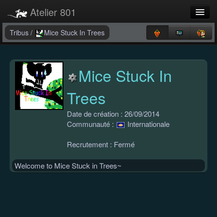
Atelier 801
Forums
Tribus
/
Mice Stuck In Trees
Dev Tracker
Mice Stuck In
Connexion
Trees
Langue
Date de création : 26/09/2014
Communauté :
Internationale
Recrutement : Fermé
Welcome to Mice Stuck in Trees~