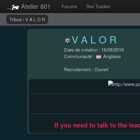
Atelier 801
Forums
Dev Tracker
Tribus
/
V A L O R
V A L O R
Date de création : 16/08/2016
Communauté :
Anglaise
Recrutement : Ouvert
If you need to talk to the le