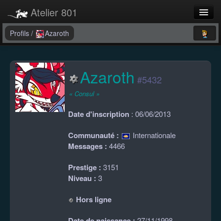
Atelier 801
Forums
Profils
/
Azaroth
Dev Tracker
Azaroth
Connexion
#5432
Langue
« Consul »
Date d'inscription
: 06/06/2013
Communauté :
Internationale
Messages :
4466
Prestige :
3151
Niveau :
3
Hors ligne
Date de naissance :
27/11/1998