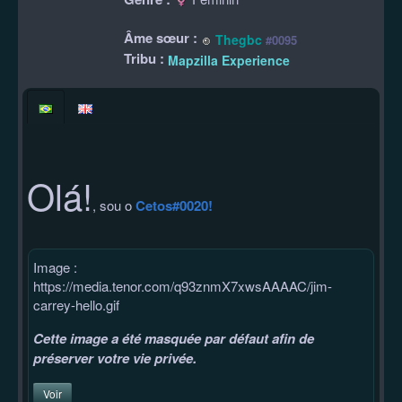
Âme sœur :
Thegbc
#0095
Tribu :
Mapzilla Experience
Olá!
, sou o
Cetos#0020!
Image :
https://media.tenor.com/q93znmX7xwsAAAAC/jim-
carrey-hello.gif
Cette image a été masquée par défaut afin de
préserver votre vie privée.
Voir