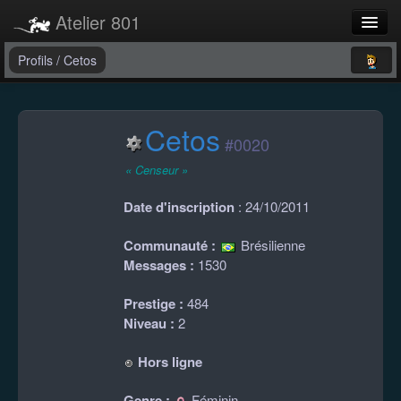
Atelier 801
Forums
Profils
/
Cetos
Dev Tracker
Cetos
Connexion
#0020
Langue
« Censeur »
Date d'inscription
: 24/10/2011
Communauté :
Brésilienne
Messages :
1530
Prestige :
484
Niveau :
2
Hors ligne
Genre :
Féminin