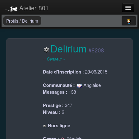
Atelier 801
Forums
Profils
/
Delirium
Dev Tracker
Delirium
Connexion
#8208
Langue
« Censeur »
Date d'inscription
: 23/06/2015
Communauté :
Anglaise
Messages :
138
Prestige :
347
Niveau :
2
Hors ligne
Genre :
Féminin