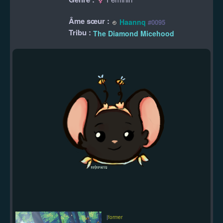
Âme sœur :
Haannq
#0095
Tribu :
The Diamond Micehood
|
former