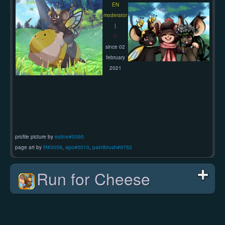
EN
moderator
|
♡
since 02
february
2021
profile picture by
estine#0095
page art by
fif#3058
,
apo#0010
,
paintbrush#9752
Run for Cheese