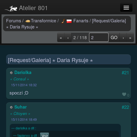
Atelier 801
Forums
Forums
/
Transformice
/
Fanarts
/
[Request/Galeria]
⋆ Daria Rysuje ⋆
Dev Tracker
«
‹
2 / 118
GO
›
»
Connexion
Langue
[Request/Galeria] ⋆ Daria Rysuje ⋆
Dariolka
#21
« Consul »
15/11/2014 18:32
spoczi ;D
0
Suhar
#22
« Citoyen »
15/11/2014 18:49
dariolka a dit :
fapianxx a dit :
Voir