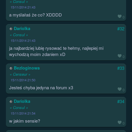
« Consul »
15/11/2014 21:43
a myślałaś że co? XDDDD
0
Dariolka
#32
« Consul »
15/11/2014 21:43
ja najbardziej lubię rysować te hełmy, najlepiej mi
wychodzą moim zdaniem xD
0
Bezloginowa
#33
« Censeur »
15/11/2014 21:50
Jesteś chyba jedyna na forum x3
0
Dariolka
#34
« Consul »
15/11/2014 21:54
w jakim sensie?
0