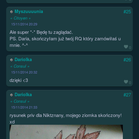
Myszuuuunia
#25
« Citoyen »
15/11/2014 20:29
Ale super *-* Będę tu zaglądać.
PS. Daria, skończyłam już twój RQ który zamówiłaś u
mnie. ^-^
0
Dariolka
#26
« Consul »
15/11/2014 20:32
dzięki <3
0
Dariolka
#27
« Consul »
15/11/2014 21:33
rysunek priv dla Niktznany, mojego ziomka skończony!
xd