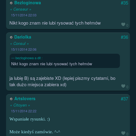
Bezloginowa
#35
« Censeur »
15/11/2014 22:03
Nikt kogo znam nie lubi rysować tych hełmów
0
Dariolka
#36
« Consul »
15/11/2014 22:06
bezloginowa a dit :
Nikt kogo znam nie lubi rysować tych hełmów
ja lubię B) są zajebiste XD (lepiej piszmy cytatami, bo
tak dużo miejsca zabiera xd)
0
Artslovers
#37
« Citoyen »
15/11/2014 22:22
Wspaniałe rysunki. :)
Może kiedyś zamówie. ^-^
0