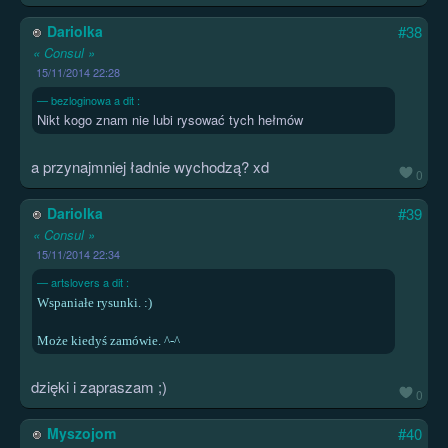
Dariolka
#38
« Consul »
15/11/2014 22:28
bezloginowa a dit :
Nikt kogo znam nie lubi rysować tych hełmów
a przynajmniej ładnie wychodzą? xd
0
Dariolka
#39
« Consul »
15/11/2014 22:34
artslovers a dit :
Wspaniałe rysunki. :)
Może kiedyś zamówie. ^-^
dzięki i zapraszam ;)
0
Myszojom
#40