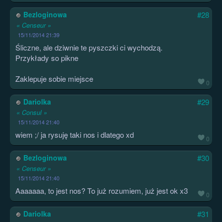
Bezloginowa
#28
« Censeur »
15/11/2014 21:39
Śliczne, ale dziwnie te pyszczki ci wychodzą.
Przykłady so pikne
Zaklepuje sobie miejsce
0
Dariolka
#29
« Consul »
15/11/2014 21:40
wiem ;/ ja rysuję taki nos i dlatego xd
0
Bezloginowa
#30
« Censeur »
15/11/2014 21:40
Aaaaaaa, to jest nos? To już rozumiem, już jest ok x3
0
Dariolka
#31