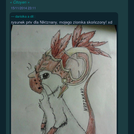
« Citoyen »
15/11/2014 23:11
dariolka a dit :
rysunek priv dla Niktznany, mojego ziomka skończony! xd