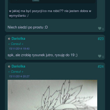
w jakiej ma być pozycji/co ma robić?? nie jestem dobra w
wymyślaniu ;/
Niech siedzi po prostu :D
0
Dariolka
#23
« Consul »
15/11/2014 19:40
spk, ale zrobię rysunek jutro, rysuję do 19 ;)
0
Dariolka
#24
« Consul »
15/11/2014 20:27