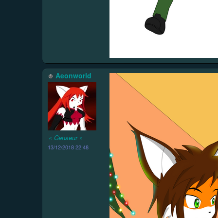
Aeonworld
« Censeur »
13/12/2018 22:48