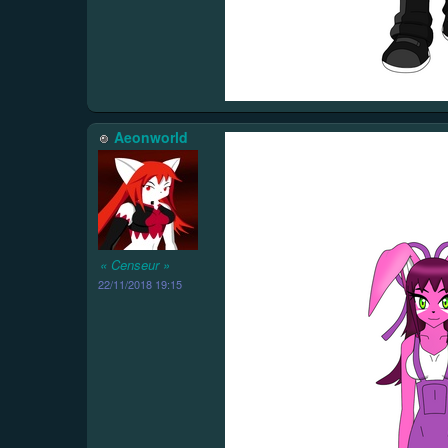
Aeonworld
« Censeur »
22/11/2018 19:15