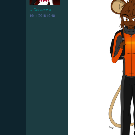
« Censeur »
19/11/2018 19:40