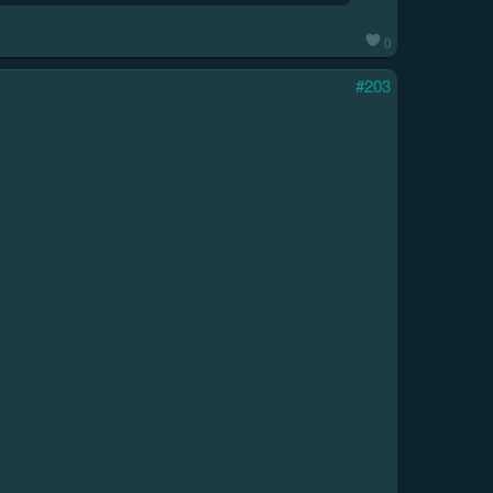
0
#203