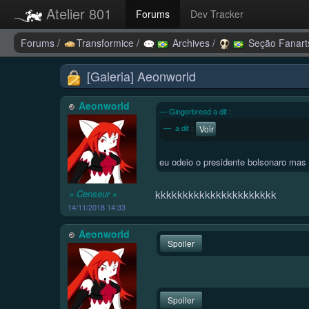
Atelier 801
Forums
Dev Tracker
Forums
/
Transformice
/
Archives
/
Seção Fanar
[Galeria] Aeonworld
Aeonworld
Gingerbread a dit :
a dit :
Voir
eu odeio o presidente bolsonaro mas 
kkkkkkkkkkkkkkkkkkkkkk
« Censeur »
14/11/2018 14:33
Aeonworld
Spoiler
Spoiler