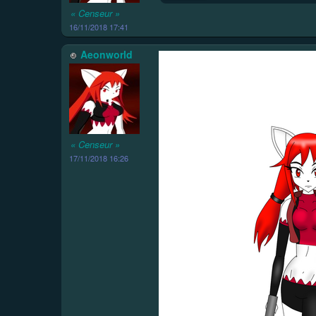
« Censeur »
16/11/2018 17:41
Aeonworld
« Censeur »
17/11/2018 16:26