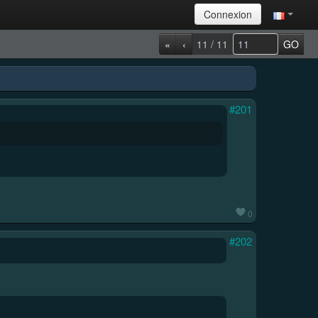
Connexion
«
‹
11 / 11
GO
#201
0
#202