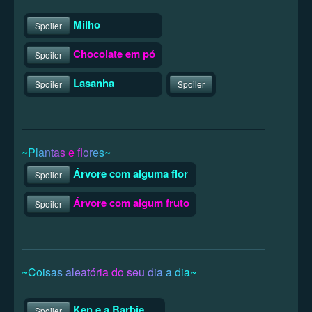
Milho
Spoiler
Chocolate em pó
Spoiler
Lasanha
Spoiler
Spoiler
~
P
l
a
n
t
a
s
e
f
o
r
e
s
~
Árvore com alguma flor
Spoiler
Árvore com algum fruto
Spoiler
~
C
o
i
s
a
s
a
l
e
a
t
ó
r
i
a
d
o
s
e
u
d
i
a
a
d
i
a
~
Ken e a Barbie
Spoiler