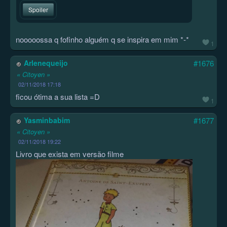
Spoiler
nooooossa q fofinho alguém q se inspira em mim *-*
1
Arlenequeijo
#1676
« Citoyen »
02/11/2018 17:18
ficou ótima a sua lista =D
1
Yasminbabim
#1677
« Citoyen »
02/11/2018 19:22
Livro que exista em versão filme