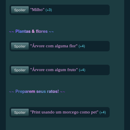
(+3)
"Milho"
Spoiler
~
~
P
l
a
n
t
a
s
&
f
o
r
e
s
~
~
(+4)
"Árvore com alguma flor"
Spoiler
(+4)
"Árvore com algum fruto"
Spoiler
~
~
P
r
e
p
a
r
e
m
s
e
u
s
r
a
t
o
s
!
~
~
(+4)
"Print usando um morcego como pet"
Spoiler