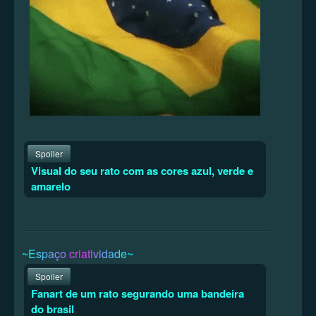
Spoiler
Visual do seu rato com as cores azul, verde e
amarelo
~
E
s
p
a
ç
o
c
r
i
a
t
i
v
i
d
a
d
e
~
Spoiler
Fanart de um rato segurando uma bandeira
do brasil