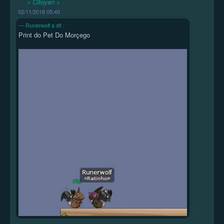
« Citoyen »
02/11/2018 05:40
Runerwolf a dit :
Print do Pet Do Morçego