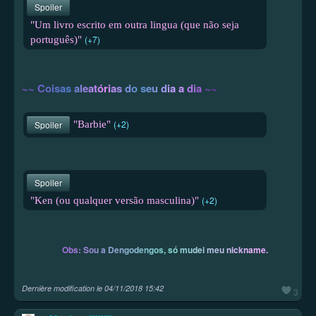
Spoiler
"Um livro escrito em outra lingua (que não seja
(+7)
português)"
~
~
C
o
i
s
a
s
a
l
e
a
t
ó
r
i
a
s
d
o
s
e
u
d
i
a
a
d
i
a
~
~
(+2)
"Barbie"
Spoiler
Spoiler
(+2)
"Ken (ou qualquer versão masculina)"
O
b
s
:
S
o
u
a
D
e
n
g
o
d
e
n
g
o
s
,
s
ó
m
u
d
e
i
m
e
u
n
i
c
k
n
a
m
e
.
Dernière modification le
04/11/2018 15:42
3