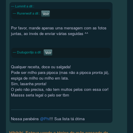
Lummit a dit :
Runerwolf a dit :
Voir
Por favor, mande apenas uma mensagem com as fotos
juntas, ao invés de enviar várias seguidas ^^
Dudugontijo a dit :
Voir
Qualquer receita, doce ou salgada!
Pode ser milho para pipoca (mas não a pipoca pronta já),
espiga de milho ou milho em lata.
Sim, lasanha pronta!
O pelo não precisa, não tem muitos pelos com essa cor!
Massss seria legal o pelo ser tbm
Nossa parabéns
@Phi
!!! Sua lista tá ótima
Hihihihi. Estava vendo o tópico do mês passado da