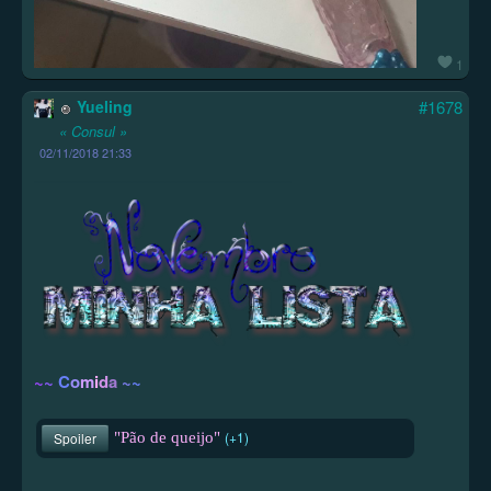
1
Yueling
#1678
« Consul »
02/11/2018 21:33
-----------------------------------------------
~
~
C
o
m
i
d
a
~
~
(+1)
"Pão de queijo"
Spoiler