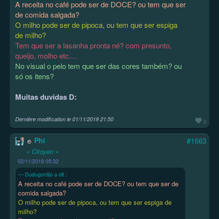
A receita no café pode ser de DOCE? ou tem que ser
de comida salgada?
O milho pode ser de pipoca, ou tem que ser espiga
de milho?
Tem que ser a lasanha pronta né? com presunto,
queijo, molho etc....
No visual o pelo tem que ser das cores também? ou
só os itens?
Muitas duvidas D:
Dernière modification le
01/11/2018 21:50
0
Phi
#1663
« Citoyen »
02/11/2018 05:32
Dudugontijo a dit :
A receita no café pode ser de DOCE? ou tem que ser de
comida salgada?
O milho pode ser de pipoca, ou tem que ser espiga de
milho?