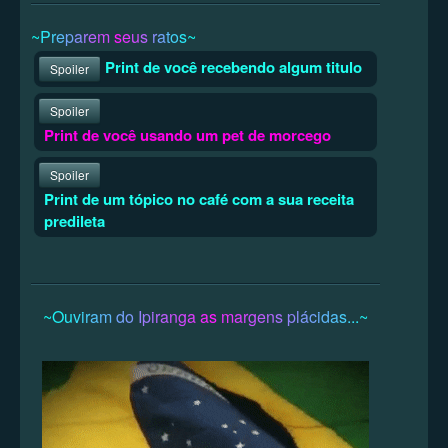
~
P
r
e
p
a
r
e
m
s
e
u
s
r
a
t
o
s
~
Print de você recebendo algum titulo
Spoiler
Spoiler
Print de você usando um pet de morcego
Spoiler
Print de um tópico no café com a sua receita
predileta
~
O
u
v
i
r
a
m
d
o
I
p
i
r
a
n
g
a
a
s
m
a
r
g
e
n
s
p
l
á
c
i
d
a
s
.
.
.
~