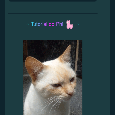
~
T
u
t
o
r
i
a
l
d
o
P
h
i
~