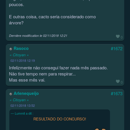
poucos.
E outras coisa, cacto seria considerado como
árvore?
Dernière modification le
02/11/2018 12:21
0
Rasoco
#1672
« Citoyen »
02/11/2018 12:19
Infelizmente não consegui fazer nada mês passado.
Não tive tempo nem para respirar...
Mas esse mês vai.
0
Arlenequeijo
#1673
« Citoyen »
02/11/2018 13:52
Lummit a dit :
RESULTADO DO CONCURSO!