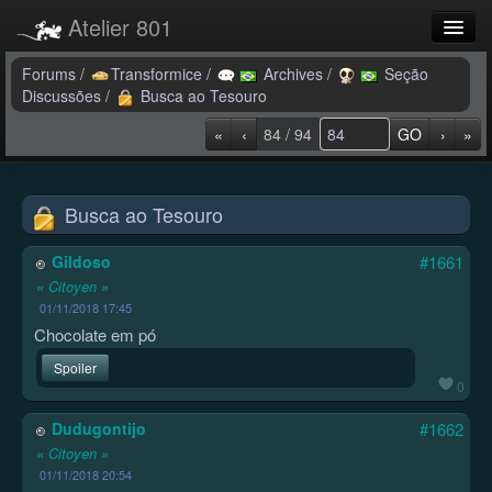
Atelier 801
Forums
Forums
/
Transformice
/
Archives
/
Seção
Discussões
/
Busca ao Tesouro
Dev Tracker
«
‹
84 / 94
GO
›
»
Connexion
Langue
Busca ao Tesouro
Gildoso
#1661
« Citoyen »
01/11/2018 17:45
Chocolate em pó
Spoiler
0
Dudugontijo
#1662
« Citoyen »
01/11/2018 20:54