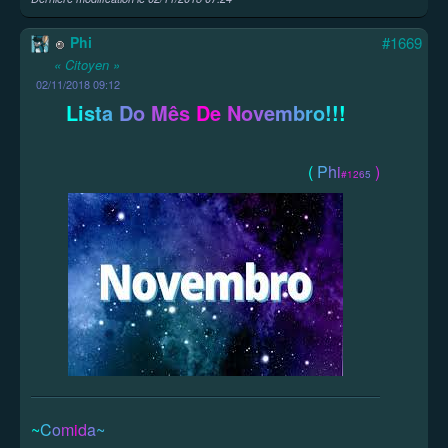
Phi
#1669
« Citoyen »
02/11/2018 09:12
L
i
s
t
a
D
o
M
ê
s
D
e
N
o
v
e
m
b
r
o
!
!
!
(
P
h
i
)
#
1
2
6
5
~
C
o
m
i
d
a
~