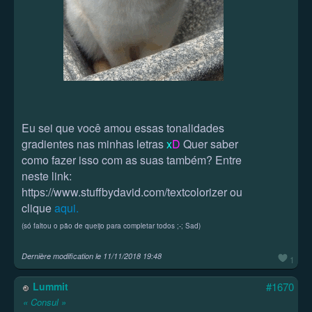
Eu sei que você amou essas tonalidades
gradientes nas minhas letras
x
D
Quer saber
como fazer isso com as suas também? Entre
neste link:
https://www.stuffbydavid.com/textcolorizer ou
clique
aqui.
(só faltou o pão de queijo para completar todos ;-; Sad)
Dernière modification le
11/11/2018 19:48
1
Lummit
#1670
« Consul »