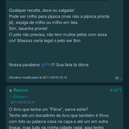
Qualquer receita, doce ou salgada!
Pode ser milho para pipoca (mas não a pipoca pronta
já), espiga de milho ou milho em lata.
Sim, lasanha pronta!
O pelo não precisa, não tem muitos pelos com essa
cor! Massss seria legal o pelo ser tbm
Nossa parabéns
@Phi
!!! Sua lista tá ótima
Dernière modification le
02/11/2018 10:14
0
Rasoco
#1671
« Citoyen »
02/11/2018 12:16
O livro que tenha um "Filme", serve série?
Tenho até um bocadinho de livro que também é filme,
com foto ou palavra casa na capa e até um em outra
língua, mas tudo na minha cidade natal, aqui tenho