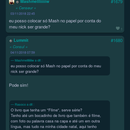
Mashmellliiiiiw
#1679
« Censeur »
03/11/2018 22:45
eu posso colocar só Mash no papel por conta do
meu nick ser grande?
1
Lummit
#1680
« Consul »
04/11/2018 07:59
Mashmellliiiiiw a dit :
eu posso colocar só Mash no papel por conta do meu
nick ser grande?
Pode sim!
Rasoco a dit :
O livro que tenha um "Filme", serve série?
Tenho até um bocadinho de livro que também é filme,
com foto ou palavra casa na capa e até um em outra
língua, mas tudo na minha cidade natal, aqui tenho