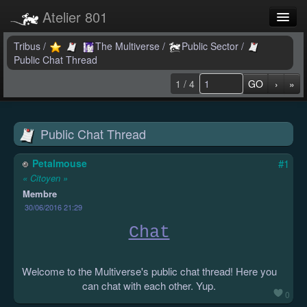
Atelier 801
Forums
Tribus
/
The Multiverse
/
Public Sector
/
Public Chat Thread
Dev Tracker
1 / 4
GO
›
»
Connexion
Langue
Public Chat Thread
Petalmouse
#1
« Citoyen »
Membre
30/06/2016 21:29
Chat
Welcome to the Multiverse's public chat thread! Here you
can chat with each other. Yup.
0