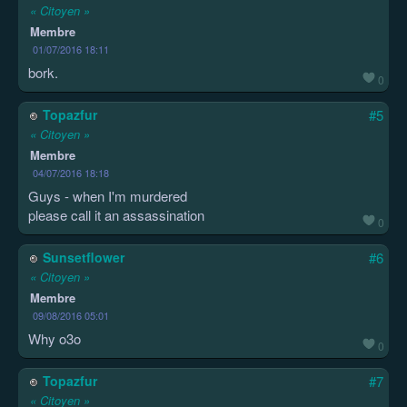
« Citoyen »
Membre
01/07/2016 18:11
bork.
0
Topazfur
#5
« Citoyen »
Membre
04/07/2016 18:18
Guys - when I'm murdered
please call it an assassination
0
Sunsetflower
#6
« Citoyen »
Membre
09/08/2016 05:01
Why o3o
0
Topazfur
#7
« Citoyen »