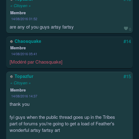
« Citoyen »
Membre
14/08/2016 01:52
are any of you guys artsy fartsy
0
Chaosquake
#14
Membre
14/08/2016 05:41
[Modéré par Chaosquake]
Topazfur
#15
« Citoyen »
Membre
14/08/2016 14:37
thank you
fyi guys when the public thread goes up in the Tribes
part of forums you're going to get a load of Feather's
wonderful artsy fartsy art