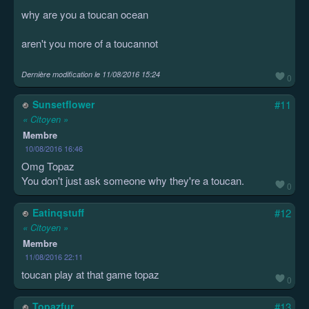
why are you a toucan ocean
aren't you more of a toucannot
Dernière modification le
11/08/2016 15:24
0
Sunsetflower
#11
« Citoyen »
Membre
10/08/2016 16:46
Omg Topaz
You don't just ask someone why they're a toucan.
0
Eatinqstuff
#12
« Citoyen »
Membre
11/08/2016 22:11
toucan play at that game topaz
0
Topazfur
#13