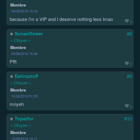
Membre
09/08/2016 15:19
because i'm a VIP and I deserve nothing less lmao
0
Sunsetflower
#8
« Citoyen »
Membre
09/08/2016 16:46
Pfft
0
Eatinqstuff
#9
« Citoyen »
Membre
10/08/2016 01:55
mnyeh
0
Topazfur
#10
« Citoyen »
Membre
10/08/2016 15:11