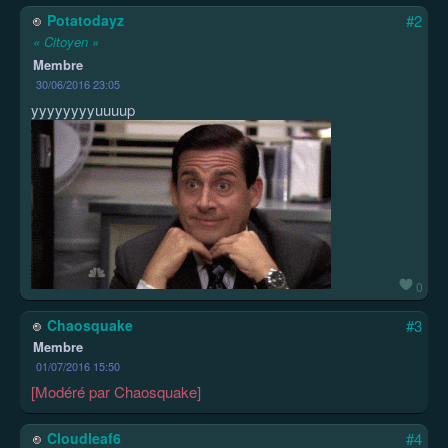
Potatodayz
#2
« Citoyen »
Membre
30/06/2016 23:05
yyyyyyyyuuuup
0
Chaosquake
#3
Membre
01/07/2016 15:50
[Modéré par Chaosquake]
Cloudleaf6
#4