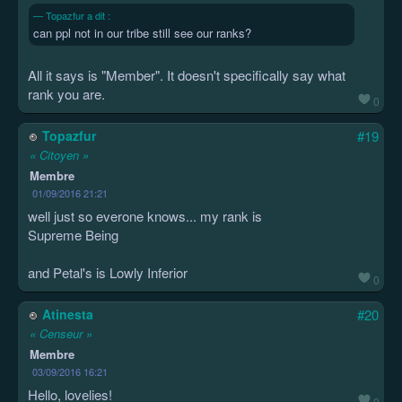
Topazfur a dit :
can ppl not in our tribe still see our ranks?
All it says is "Member". It doesn't specifically say what
rank you are.
0
Topazfur
#19
« Citoyen »
Membre
01/09/2016 21:21
well just so everone knows... my rank is
Supreme Being
and Petal's is Lowly Inferior
0
Atinesta
#20
« Censeur »
Membre
03/09/2016 16:21
Hello, lovelies!
0