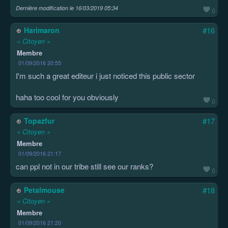
Dernière modification le
16/03/2019 05:34
0
Harimaron
#16
« Citoyen »
Membre
01/09/2016 20:55
I'm such a great editeur i just noticed this public sector
haha too cool for you obviously
0
Topazfur
#17
« Citoyen »
Membre
01/09/2016 21:17
can ppl not in our tribe still see our ranks?
0
Petalmouse
#18
« Citoyen »
Membre
01/09/2016 21:20